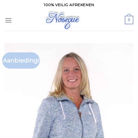
Skip
100% VEILIG AFREKENEN
to
content
0
Aanbieding!