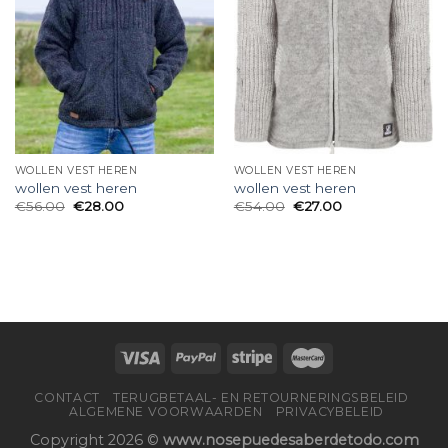
WOLLEN VEST HEREN
WOLLEN VEST HEREN
wollen vest heren
wollen vest heren
€
56.00
€
28.00
€
54.00
€
27.00
CONTACT
TERUGBETAAL- EN RETOURNERINGSBELEID
ALGEMENE VOORWAARDEN
PRIVACYBELEID
Copyright 2026 ©
www.nosepuedesaberdetodo.com