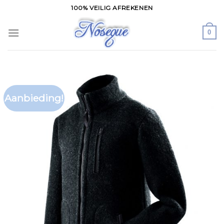
Skip
100% VEILIG AFREKENEN
to
content
0
Aanbieding!