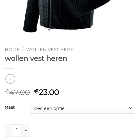
HOME
/
WOLLEN VEST HEREN
wollen vest heren
47.00
23.00
€
€
Maat
wollen vest heren aantal