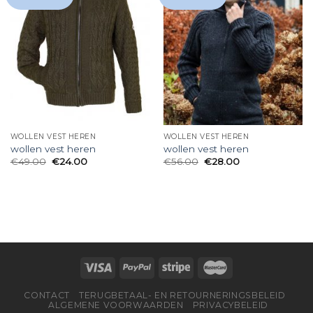
WOLLEN VEST HEREN
WOLLEN VEST HEREN
wollen vest heren
wollen vest heren
€
49.00
€
24.00
€
56.00
€
28.00
CONTACT
TERUGBETAAL- EN RETOURNERINGSBELEID
ALGEMENE VOORWAARDEN
PRIVACYBELEID