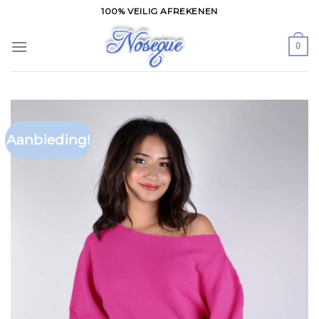
Skip
100% VEILIG AFREKENEN
to
content
0
Aanbieding!