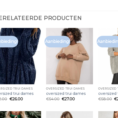
ERELATEERDE PRODUCTEN
bieding!
Aanbieding!
Aanbiedin
RSIZED TRUI DAMES
OVERSIZED TRUI DAMES
OVERSIZED 
rsized trui dames
oversized trui dames
oversized
2.00
€
26.00
€
54.00
€
27.00
€
58.00
€