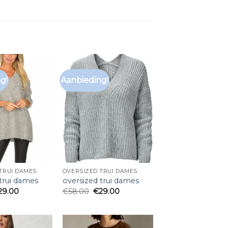
g!
Aanbieding!
TRUI DAMES
OVERSIZED TRUI DAMES
 trui dames
oversized trui dames
29.00
€
58.00
€
29.00