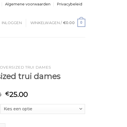
Algemene voorwaarden
Privacybeleid
0
INLOGGEN
WINKELWAGEN /
€
0.00
OVERSIZED TRUI DAMES
sized trui dames
0
25.00
€
 trui dames aantal