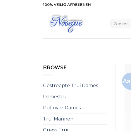
Skip
100% VEILIG AFREKENEN
to
content
Zoeken
naar:
BROWSE
Aa
Gestreepte Trui Dames
Damestrui
Pullover Dames
Trui Mannen
Guess Trui