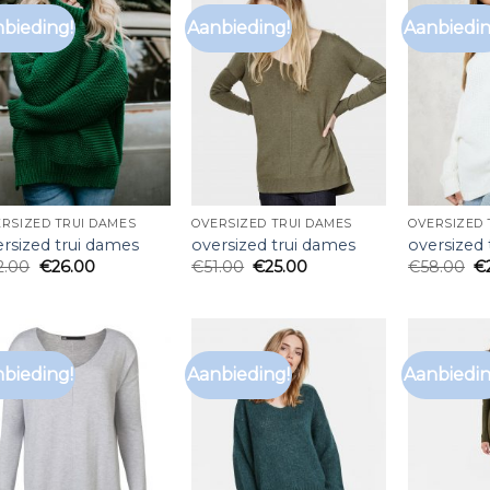
bieding!
Aanbieding!
Aanbiedin
RSIZED TRUI DAMES
OVERSIZED TRUI DAMES
OVERSIZED 
rsized trui dames
oversized trui dames
oversized
2.00
€
26.00
€
51.00
€
25.00
€
58.00
€
bieding!
Aanbieding!
Aanbiedin