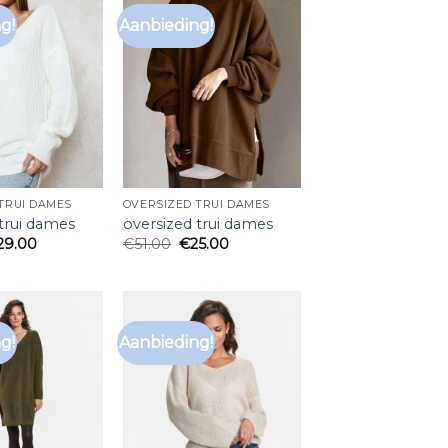
g!
Aanbieding!
TRUI DAMES
OVERSIZED TRUI DAMES
 trui dames
oversized trui dames
29.00
€
51.00
€
25.00
g!
Aanbieding!