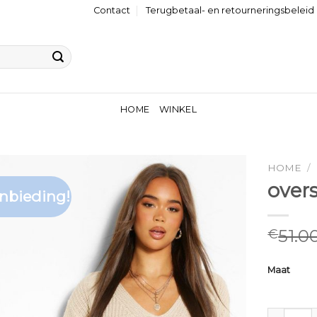
Contact
Terugbetaal- en retourneringsbeleid
HOME
WINKEL
HOME
/
over
nbieding!
51.0
€
Maat
oversized