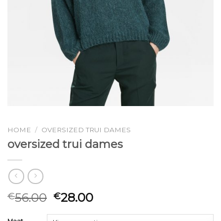
HOME
/
OVERSIZED TRUI DAMES
oversized trui dames
56.00
28.00
€
€