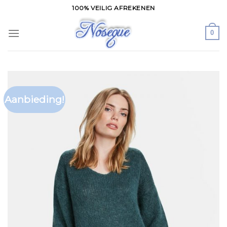
Skip
100% VEILIG AFREKENEN
to
content
0
Aanbieding!