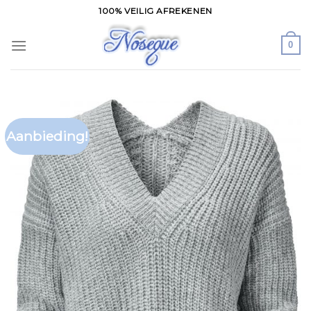
Skip
100% VEILIG AFREKENEN
to
content
0
Aanbieding!